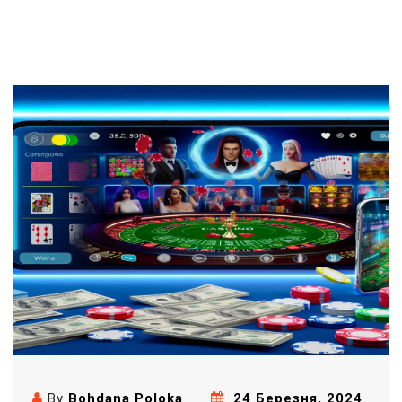
By
Bohdana Poloka
24 Березня, 2024