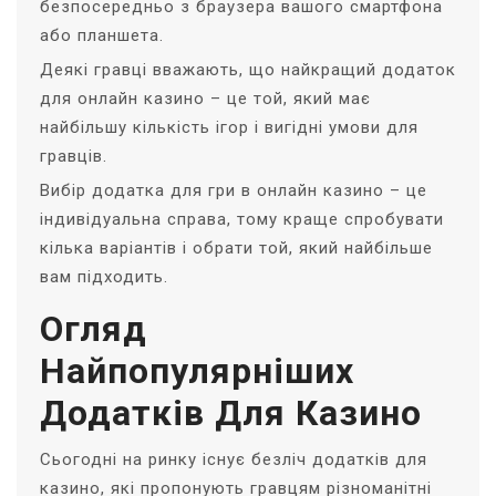
безпосередньо з браузера вашого смартфона
або планшета.
Деякі гравці вважають, що найкращий додаток
для онлайн казино – це той, який має
найбільшу кількість ігор і вигідні умови для
гравців.
Вибір додатка для гри в онлайн казино – це
індивідуальна справа, тому краще спробувати
кілька варіантів і обрати той, який найбільше
вам підходить.
Огляд
Найпопулярніших
Додатків Для Казино
Сьогодні на ринку існує безліч додатків для
казино, які пропонують гравцям різноманітні