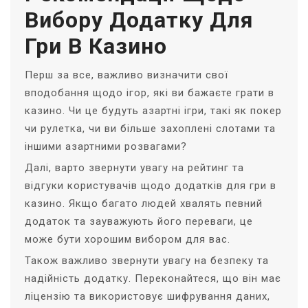
Вибору Додатку Для
Гри В Казино
Перш за все, важливо визначити свої
вподобання щодо ігор, які ви бажаєте грати в
казино. Чи це будуть азартні ігри, такі як покер
чи рулетка, чи ви більше захоплені слотами та
іншими азартними розвагами?
Далі, варто звернути увагу на рейтинг та
відгуки користувачів щодо додатків для гри в
казино. Якщо багато людей хвалять певний
додаток та зауважують його переваги, це
може бути хорошим вибором для вас.
Також важливо звернути увагу на безпеку та
надійність додатку. Переконайтеся, що він має
ліцензію та використовує шифрування даних,