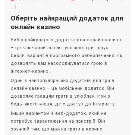
Оберіть найкращий додаток для
онлайн казино
Вибір найкращого додатка для онлайн казино
– це ключовий аспект успішної гри. Існує
безліч варіантів програмного забезпечення, які
дозволять вам насолоджуватися грою в
інтернет-казино.
Один з найпопулярніших додатків для гри в
онлайн казино – це мобільний додаток. Він
дозволяє гравцям грати в улюблені ігри з
будь-якого місця, де є доступ до Інтернету.
Іншим варіантом є веб-додаток, який не
потребує завантаження на пристрій. Він
зручний тим, що можна грати в казино