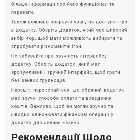
більше інформації про його функціонал та
переваги.
Також важливо звернути увагу на доступні ігри
в додатку. Оберіть додаток, який має широкий
вибір ігор, щоб мати можливість вибирати та
спробувати різноманітні ігри.
Не забувайте про зручність інтерфейсу
додатку. Оберіть додаток, який має
зрозумливий і зручний інтерфейс, щоб грати
без зайвих труднощів.
Нарешті, переконайтеся, що обраний додаток
має зручні способи оплати та виведення
коштів. Важливо, щоб ви могли зручно та
швидко здійснювати фінансові операції у
додатку для онлайн казино.
Рекомендації Щодо