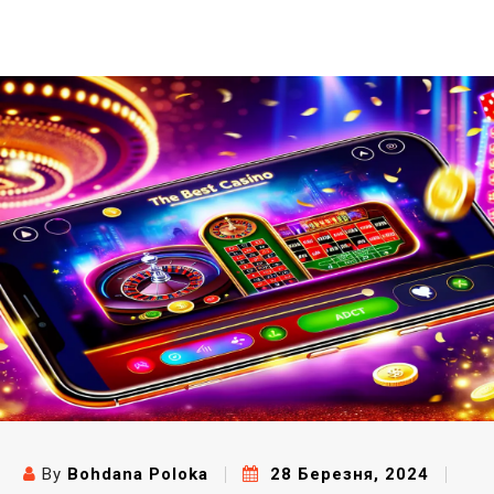
By
Bohdana Poloka
28 Березня, 2024