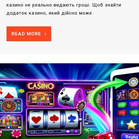
казино не реально видають гроші. Щоб знайти
додаток казино, який дійсно може.
READ MORE