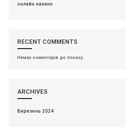
онлайн казино
RECENT COMMENTS
Немає коментарів до показу.
ARCHIVES
Березень 2024