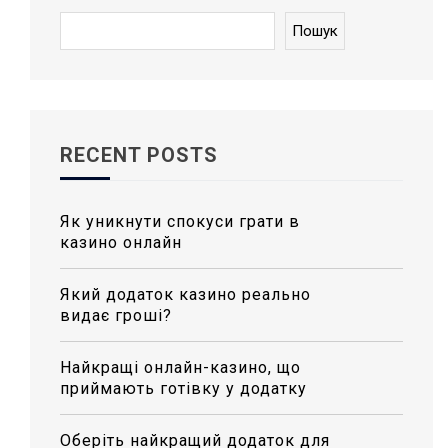
Пошук
RECENT POSTS
Як уникнути спокуси грати в
казино онлайн
Який додаток казино реально
видає гроші?
Найкращі онлайн-казино, що
приймають готівку у додатку
Оберіть найкращий додаток для