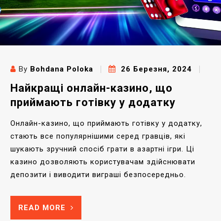
By
Bohdana Poloka
26 Березня, 2024
Найкращі онлайн-казино, що
приймають готівку у додатку
Онлайн-казино, що приймають готівку у додатку,
стають все популярнішими серед гравців, які
шукають зручний спосіб грати в азартні ігри. Ці
казино дозволяють користувачам здійснювати
депозити і виводити виграші безпосередньо.
READ MORE